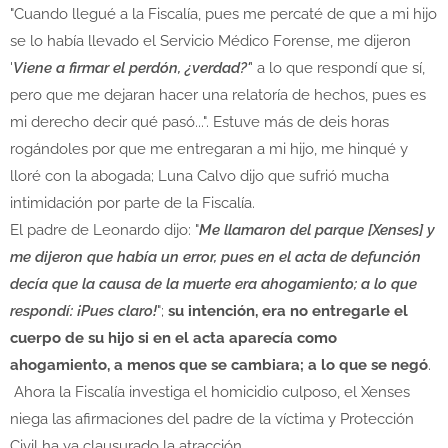
"Cuando llegué a la Fiscalía, pues me percaté de que a mi hijo
se lo había llevado el Servicio Médico Forense, me dijeron
'
Viene a firmar el perdón, ¿verdad?'
' a lo que respondí que sí,
pero que me dejaran hacer una relatoría de hechos, pues es
mi derecho decir qué pasó...". Estuve más de deis horas
rogándoles por que me entregaran a mi hijo, me hinqué y
lloré con la abogada; Luna Calvo dijo que sufrió mucha
intimidación por parte de la Fiscalía.
El padre de Leonardo dijo: "
Me llamaron del parque [Xenses] y
me dijeron que había un error, pues en el acta de defunción
decía que la causa de la muerte era ahogamiento; a lo que
respondí: ¡Pues claro!
";
su intención, era no entregarle el
cuerpo de su hijo si en el acta aparecía como
ahogamiento, a menos que se cambiara; a lo que se negó
.
Ahora la Fiscalía investiga el homicidio culposo, el Xenses
niega las afirmaciones del padre de la víctima y Protección
Civil ha ya clausurado la atracción.