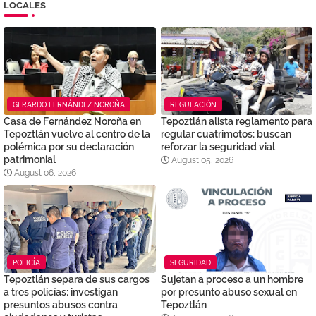
LOCALES
GERARDO FERNÁNDEZ NOROÑA
REGULACIÓN
Casa de Fernández Noroña en
Tepoztlán alista reglamento para
Tepoztlán vuelve al centro de la
regular cuatrimotos; buscan
polémica por su declaración
reforzar la seguridad vial
patrimonial
August 05, 2026
August 06, 2026
POLICÍA
SEGURIDAD
Tepoztlán separa de sus cargos
Sujetan a proceso a un hombre
a tres policías; investigan
por presunto abuso sexual en
presuntos abusos contra
Tepoztlán