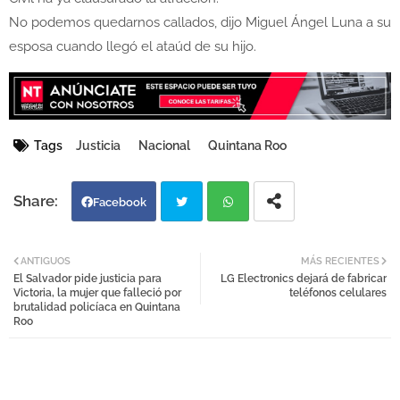
No podemos quedarnos callados, dijo Miguel Ángel Luna a su
esposa cuando llegó el ataúd de su hijo.
Tags
Justicia
Nacional
Quintana Roo
Facebook
Twi
Wh
ANTIGUOS
MÁS RECIENTES
El Salvador pide justicia para
LG Electronics dejará de fabricar
tter
atsa
Victoria, la mujer que falleció por
teléfonos celulares
brutalidad policíaca en Quintana
Roo
pp